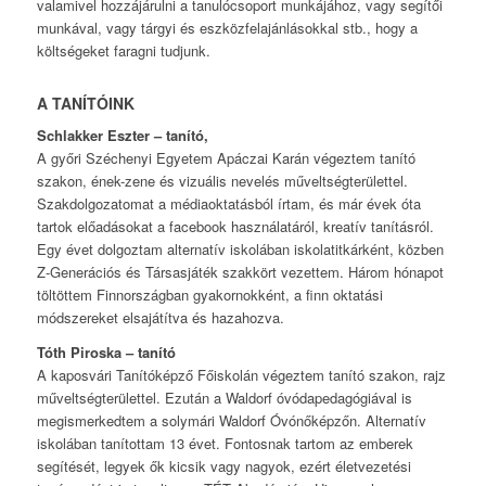
valamivel hozzájárulni a tanulócsoport munkájához, vagy segítői
munkával, vagy tárgyi és eszközfelajánlásokkal stb., hogy a
költségeket faragni tudjunk.
A TANÍTÓINK
Schlakker Eszter – tanító,
A győri Széchenyi Egyetem Apáczai Karán végeztem tanító
szakon, ének-zene és vizuális nevelés műveltségterülettel.
Szakdolgozatomat a médiaoktatásból írtam, és már évek óta
tartok előadásokat a facebook használatáról, kreatív tanításról.
Egy évet dolgoztam alternatív iskolában iskolatitkárként, közben
Z-Generációs és Társasjáték szakkört vezettem. Három hónapot
töltöttem Finnországban gyakornokként, a finn oktatási
módszereket elsajátítva és hazahozva.
Tóth Piroska – tanító
A kaposvári Tanítóképző Főiskolán végeztem tanító szakon, rajz
műveltségterülettel. Ezután a Waldorf óvódapedagógiával is
megismerkedtem a solymári Waldorf Óvónőképzőn. Alternatív
iskolában tanítottam 13 évet. Fontosnak tartom az emberek
segítését, legyek ők kicsik vagy nagyok, ezért életvezetési