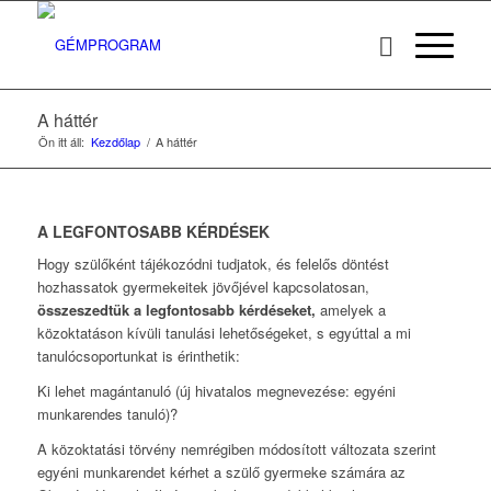
A háttér
Ön itt áll:
Kezdőlap
/
A háttér
A LEGFONTOSABB KÉRDÉSEK
Hogy szülőként tájékozódni tudjatok, és felelős döntést
hozhassatok gyermekeitek jövőjével kapcsolatosan,
összeszedtük a legfontosabb kérdéseket,
amelyek a
közoktatáson kívüli tanulási lehetőségeket, s egyúttal a mi
tanulócsoportunkat is érinthetik:
Ki lehet magántanuló (új hivatalos megnevezése: egyéni
munkarendes tanuló)?
A közoktatási törvény nemrégiben módosított változata szerint
egyéni munkarendet kérhet a szülő gyermeke számára az