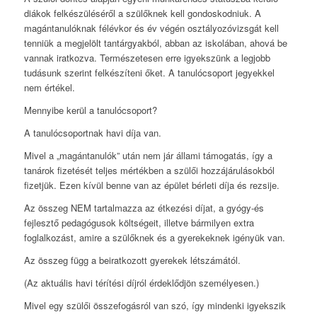
diákok felkészüléséről a szülőknek kell gondoskodniuk. A
magántanulóknak félévkor és év végén osztályozóvizsgát kell
tenniük a megjelölt tantárgyakból, abban az iskolában, ahová be
vannak iratkozva. Természetesen erre igyekszünk a legjobb
tudásunk szerint felkészíteni őket. A tanulócsoport jegyekkel
nem értékel.
Mennyibe kerül a tanulócsoport?
A tanulócsoportnak havi díja van.
Mivel a „magántanulók” után nem jár állami támogatás, így a
tanárok fizetését teljes mértékben a szülői hozzájárulásokból
fizetjük. Ezen kívül benne van az épület bérleti díja és rezsije.
Az összeg NEM tartalmazza az étkezési díjat, a gyógy-és
fejlesztő pedagógusok költségeit, illetve bármilyen extra
foglalkozást, amire a szülőknek és a gyerekeknek igényük van.
Az összeg függ a beiratkozott gyerekek létszámától.
(Az aktuális havi térítési díjról érdeklődjön személyesen.)
Mivel egy szülői összefogásról van szó, így mindenki igyekszik