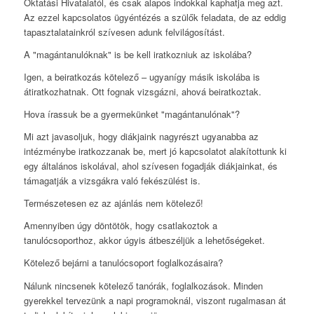
Oktatási Hivatalatól, és csak alapos indokkal kaphatja meg azt.
Az ezzel kapcsolatos ügyéntézés a szülők feladata, de az eddig
tapasztalatainkról szívesen adunk felvilágosítást.
A "magántanulóknak" is be kell iratkozniuk az iskolába?
Igen, a beiratkozás kötelező – ugyanígy másik iskolába is
átiratkozhatnak. Ott fognak vizsgázni, ahová beiratkoztak.
Hova írassuk be a gyermekünket "magántanulónak"?
Mi azt javasoljuk, hogy diákjaink nagyrészt ugyanabba az
intézménybe iratkozzanak be, mert jó kapcsolatot alakítottunk ki
egy általános iskolával, ahol szívesen fogadják diákjainkat, és
támagatják a vizsgákra való fekészülést is.
Természetesen ez az ajánlás nem kötelező!
Amennyiben úgy döntötök, hogy csatlakoztok a
tanulócsoporthoz, akkor úgyis átbeszéljük a lehetőségeket.
Kötelező bejárni a tanulócsoport foglalkozásaira?
Nálunk nincsenek kötelező tanórák, foglalkozások. Minden
gyerekkel tervezünk a napi programoknál, viszont rugalmasan át