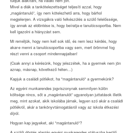
tudjuk alakítani, ha valaki nem jön.
Mivel a diák a tankötelezettséget teljesíti azzal, hogy
„magántanuló”, így nem kötelezhető arra, hogy bárhol
megjelenjen. A vizsgákra való felkészülés a szülő felelőssége,
így annak az eldöntése is, hogy beíratja-e tanulócsoportba. Nem
kell igazolni a hiányzást sem.
Mi reméljük, hogy nem kell sok idő, és nem lesz kérdés, hogy
akar-e menni a tanulócsoportba vagy sem, mert örömmel fog
részt venni a csoport mindennapjaiban!
(Csak annyi a kérésünk, hogy jelezzétek, ha a gyermek nem jön
aznap, másnap, következő héten…)
Kapjuk a családi pótlékot, ha "magántanuló" a gyermekünk?
Az egyéni munkarendes jogviszonynak semmilyen külön
költsége nincs, sőt a „magántanulót” ugyanolyan juttatások illetik
meg, mint azokat, akik iskolába járnak, legyen szó akár a családi
pótlékról, akár a tankönyvtámogatásról vagy az iskola étkezési
díjról.
Hogyan kap jegyeket, aki "magántanuló"?
A szülői döntés alapján egyéni munkarendes státuszba kerülő