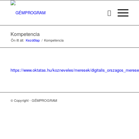
Kompetencia
Ön itt áll:
Kezdőlap
/
Kompetencia
https://www.oktatas.hu/kozneveles/meresek/digitalis_orszagos_merese
© Copyright - GÉMPROGRAM